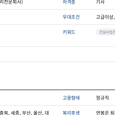
감리전문회사)
자격증
기사
우대조건
고급이상,
키워드
건설사업관
고용형태
정규직
 충북, 세종, 부산, 울산, 대
복리후생
연봉은 퇴