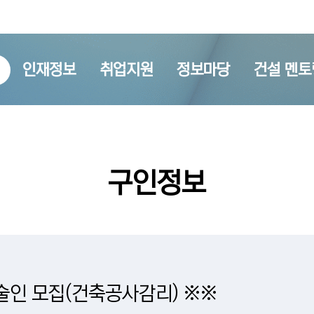
인재정보
취업지원
정보마당
건설 멘토
구인정보
술인 모집(건축공사감리) ※※