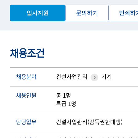
입사지원
문의하기
인쇄하
채용조건
채용분야
건설사업관리
기계
채용인원
총 1명
특급 1명
담당업무
건설사업관리(감독권한대행)