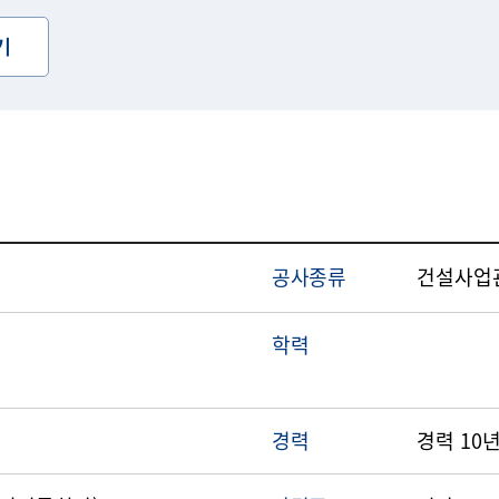
기
공사종류
건설사업
학력
경력
경력 10년