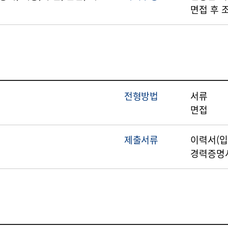
면접 후 
전형방법
서류
면접
제출서류
이력서(입
)
경력증명서