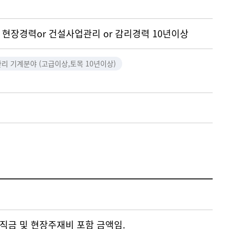
 현장경력or 건설사업관리 or 감리경력 10년이상
리 기계분야 (고급이상,토목 10년이상)
직금 및 현장주재비 포함 금액임.