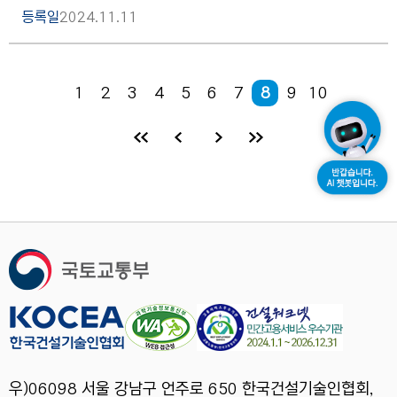
등록일
2024.11.11
현재 페이지
1
2
3
4
5
6
7
8
9
10
처음 페이지로 이동
이전 페이지로 이동
다음 페이지로 이동
마지막 페이지로 이동
우)06098 서울 강남구 언주로 650 한국건설기술인협회,