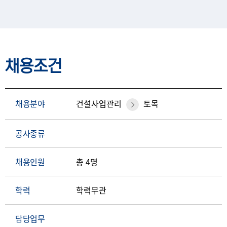
채용조건
채용분야
건설사업관리
토목
공사종류
채용인원
총 4명
학력
학력무관
담당업무