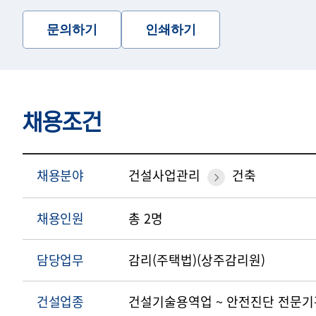
문의하기
인쇄하기
채용조건
채용분야
건설사업관리
건축
채용인원
총 2명
담당업무
감리(주택법)(상주감리원)
건설업종
건설기술용역업 ~ 안전진단 전문기