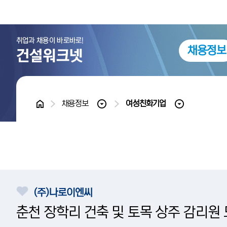
채용정보
홈
채용정보
여성친화기업
(주)나로이엔씨
춘천 장학리 건축 및 토목 상주 감리원