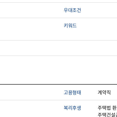
우대조건
키워드
고용형태
계약직
복리후생
주택법 환
주택건설