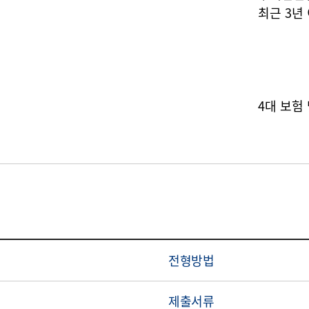
최근 3년
4대 보험
전형방법
제출서류