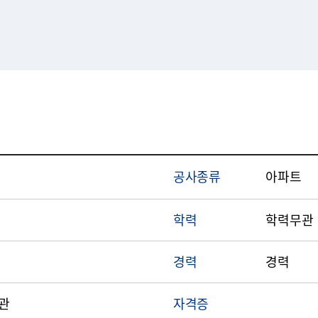
공사종류
아파트
학력
학력무관
경력
경력
관
자격증