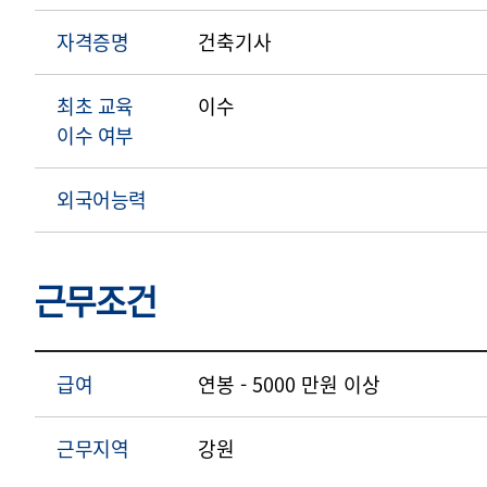
자격증명
건축기사
최초 교육
이수
이수 여부
외국어능력
근무조건
급여
연봉 - 5000 만원 이상
근무지역
강원