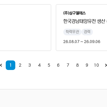
(주)삼구엘에스
한국경남태양유전 생산 
학력무관
경력
26.08.07 ~ 26.09.06
1
2
3
4
5
6
7
8
9
10