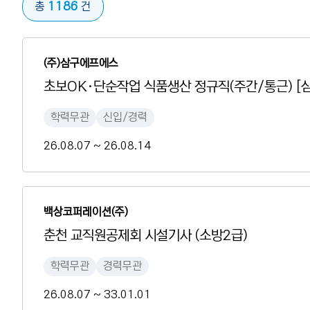
1186
총
건
(주)삼구에프에스
초보OK·단순작업 식품생산 정규직(주간/통근) [
학력무관
신입/경력
26.08.07 ~ 26.08.14
백상코퍼레이션(주)
춘천 교직원공제회 시설기사 (소방2급)
학력무관
경력무관
26.08.07 ~ 33.01.01