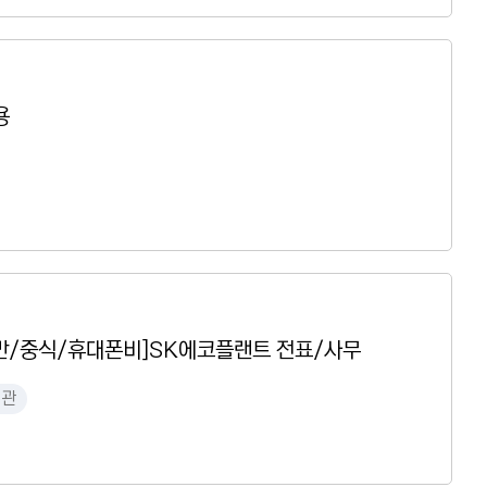
용
0만/중식/휴대폰비]SK에코플랜트 전표/사무
무관