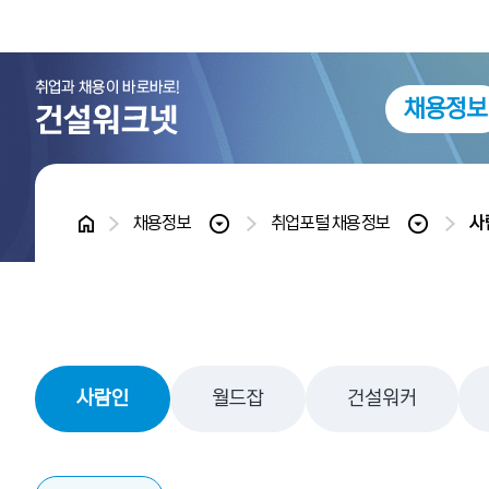
채용정보
홈
채용정보
취업포털 채용정보
사
사람인
월드잡
건설워커