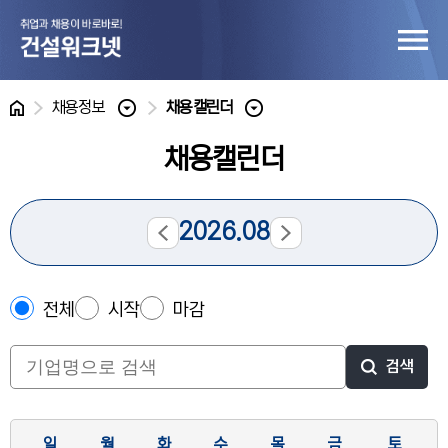
홈
채용정보
채용캘린더
채용캘린더
2026.08
전체
시작
마감
검색
일
월
화
수
목
금
토