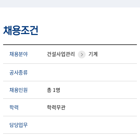
채용조건
채용분야
건설사업관리
기계
공사종류
채용인원
총 1명
학력
학력무관
담당업무