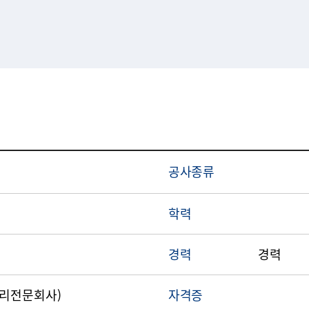
공사종류
학력
경력
경력
감리전문회사)
자격증