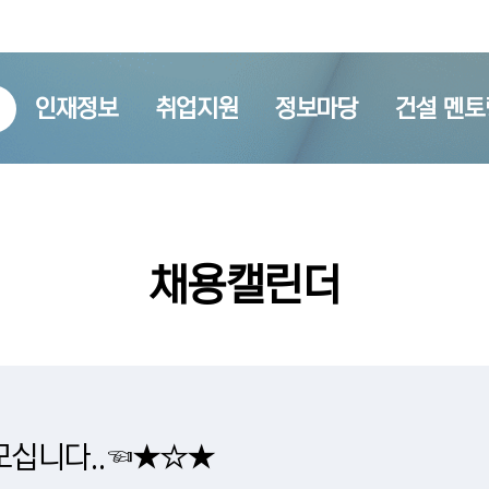
인재정보
취업지원
정보마당
건설 멘토
채용캘린더
모십니다..☜★☆★