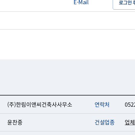
E-Mail
로그인 
(주)한림이앤씨건축사사무소
연락처
052
윤찬중
건설업종
업체