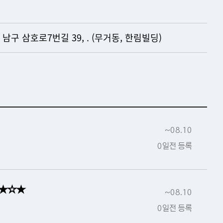
 남구 삼호로7번길 39, . (무거동, 한림빌딩)
~08.10
0일전 등록
☜★☆★
~08.10
0일전 등록