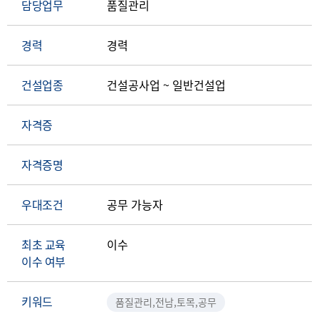
담당업무
품질관리
경력
경력
건설업종
건설공사업 ~ 일반건설업
자격증
자격증명
우대조건
공무 가능자
최초 교육
이수
이수 여부
키워드
품질관리,전남,토목,공무