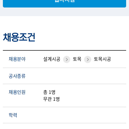
채용조건
채용분야
설계시공
토목
토목시공
공사종류
채용인원
총 1명
무관 1명
학력