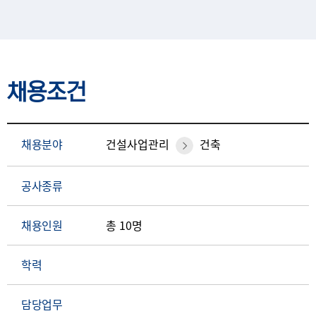
채용조건
채용분야
건설사업관리
건축
공사종류
채용인원
총 10명
학력
담당업무