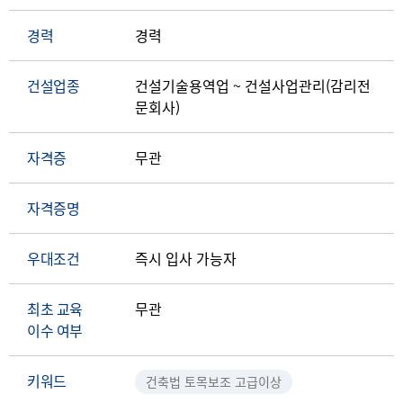
경력
경력
건설업종
건설기술용역업 ~ 건설사업관리(감리전
문회사)
자격증
무관
자격증명
우대조건
즉시 입사 가능자
최초 교육
무관
이수 여부
키워드
건축법 토목보조 고급이상