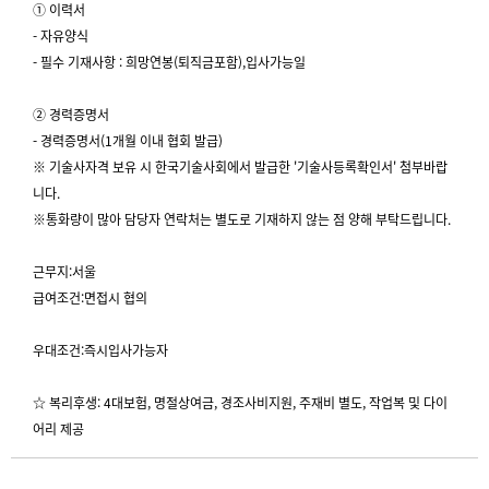
① 이력서
- 자유양식
- 필수 기재사항 : 희망연봉(퇴직금포함),입사가능일
② 경력증명서
- 경력증명서(1개월 이내 협회 발급)
※ 기술사자격 보유 시 한국기술사회에서 발급한 '기술사등록확인서' 첨부바랍
니다.
※통화량이 많아 담당자 연락처는 별도로 기재하지 않는 점 양해 부탁드립니다.
근무지:서울
급여조건:면접시 협의
우대조건:즉시입사가능자
☆ 복리후생: 4대보험, 명절상여금, 경조사비지원, 주재비 별도, 작업복 및 다이
어리 제공