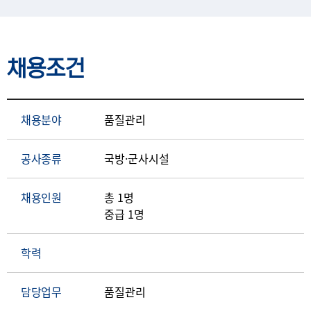
채용조건
채용분야
품질관리
공사종류
국방·군사시설
채용인원
총 1명
중급 1명
학력
담당업무
품질관리