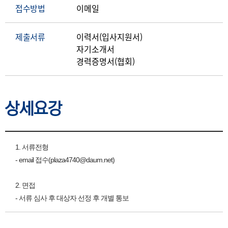
접수방법
이메일
제출서류
이력서(입사지원서)
자기소개서
경력증명서(협회)
상세요강
상세요강
1. 서류전형
- email 접수(
plaza4740@daum.net)
2. 면접
- 서류 심사 후 대상자 선정 후 개별 통보