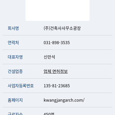
회사명
(주)건축사사무소광장
연락처
031-898-3535
대표자명
신만석
건설업종
업체 면허정보
사업자등록번호
135-81-23685
홈페이지
kwangjangarch.com/
근로자수
450명