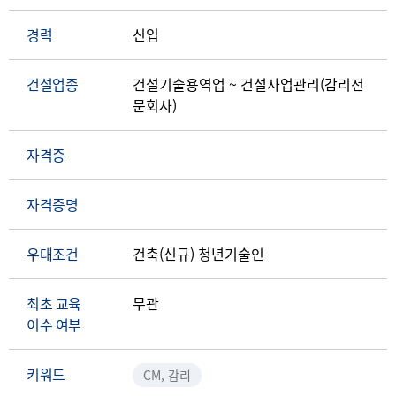
경력
신입
건설업종
건설기술용역업 ~ 건설사업관리(감리전
문회사)
자격증
자격증명
우대조건
건축(신규) 청년기술인
최초 교육
무관
이수 여부
키워드
CM, 감리