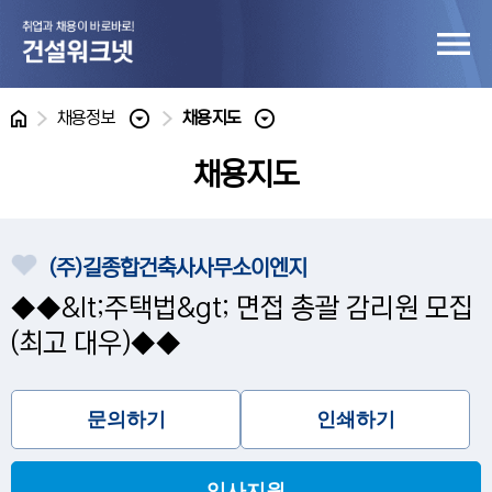
홈
채용정보
채용지도
채용지도
(주)길종합건축사사무소이엔지
◆◆&lt;주택법&gt; 면접 총괄 감리원 모집
(최고 대우)◆◆
문의하기
인쇄하기
입사지원