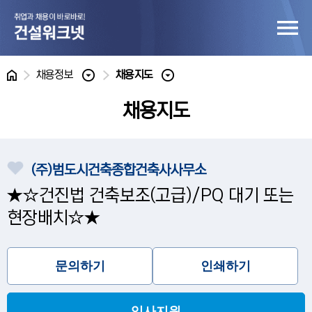
홈
채용정보
채용지도
채용지도
(주)범도시건축종합건축사사무소
★☆건진법 건축보조(고급)/PQ 대기 또는
현장배치☆★
문의하기
인쇄하기
입사지원