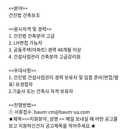
<<분야>>
건진법 건축보조
<<응시자격 및 경력>>
1. 건진법 건축분야 고급
2. LH면접 가능자
3. 공동주택(아파트) 경력 48개월 이상
4. 건설사업관리 건축분야 고급감리원
<<우대사항>>
1. 건진법 건설사업관리 경력 보유자 및 입찰 준비(면접/발
표) 유경험자
2.기술사 또는 건축사 자격 보유자
<<전형방법>>
① 서류접수: baum-cm@baum-ua.com
★제목<<<지원분야_성명 >> 메일 보내실 때 어떤 공고를
보고 지원하신건지 공고제목을 적어주세요.★