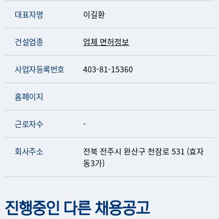
대표자명
이길환
건설업종
업체 면허정보
사업자등록번호
403-81-15360
홈페이지
근로자수
-
회사주소
전북 전주시 완산구 천잠로 531 (효자
동3가)
진행중인 다른 채용공고