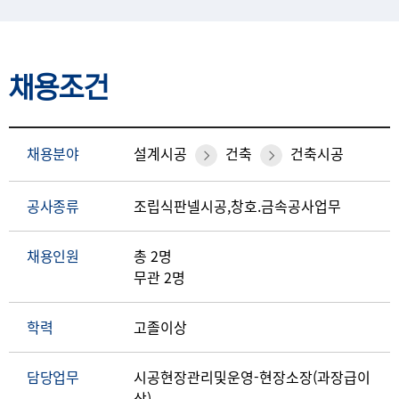
채용조건
채용분야
설계시공
건축
건축시공
공사종류
조립식판넬시공,창호.금속공사업무
채용인원
총 2명
무관 2명
학력
고졸이상
담당업무
시공현장관리및운영-현장소장(과장급이
상)