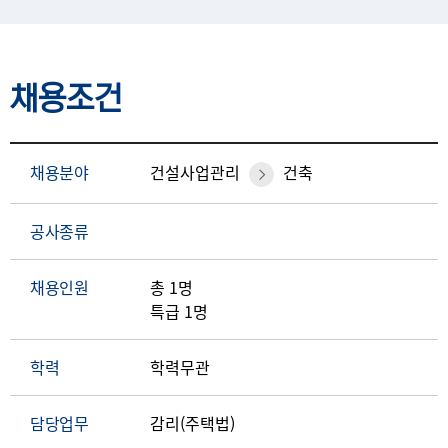
채용조건
채용분야
건설사업관리
건축
공사종류
채용인원
총 1명
특급 1명
학력
학력무관
담당업무
감리(주택법)