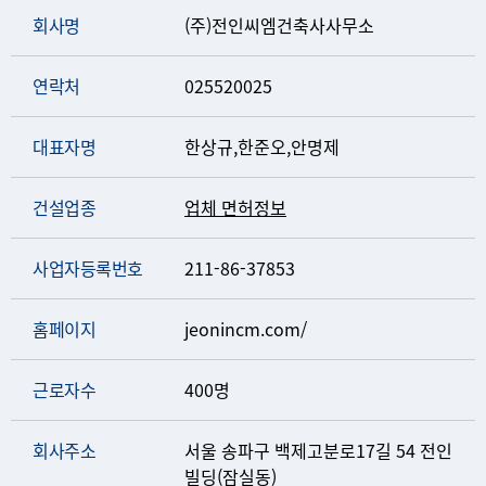
회사명
(주)전인씨엠건축사사무소
연락처
025520025
대표자명
한상규,한준오,안명제
건설업종
업체 면허정보
사업자등록번호
211-86-37853
홈페이지
jeonincm.com/
근로자수
400명
회사주소
서울 송파구 백제고분로17길 54 전인
빌딩(잠실동)