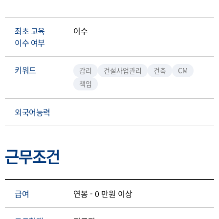
최초 교육
이수
이수 여부
키워드
감리
건설사업관리
건축
CM
책임
외국어능력
근무조건
급여
연봉 - 0 만원 이상