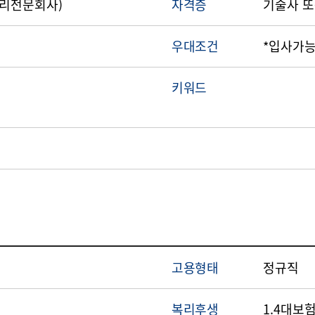
감리전문회사)
자격증
기술사 또
우대조건
*입사가능
키워드
고용형태
정규직
복리후생
1.4대보