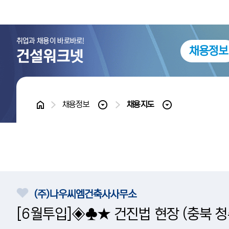
채용정보
홈
채용정보
채용지도
(주)나우씨엠건축사사무소
[6월투입]◈♣★ 건진법 현장 (충북 