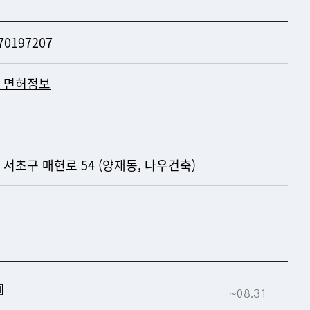
70197207
 면허정보
 서초구 매헌로 54 (양재동, 나우건축)
▣
~08.31