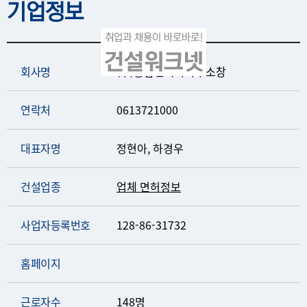
기업정보
회사명
(주)종합건축사사무소창
연락처
0613721000
대표자명
정현아, 하경우
건설업종
업체 면허정보
사업자등록번호
128-86-31732
홈페이지
근로자수
148명