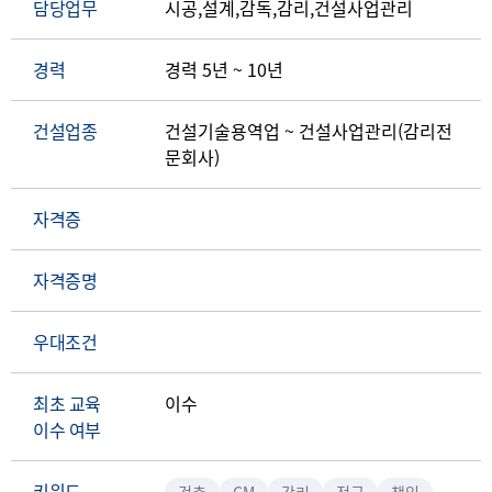
담당업무
시공,설계,감독,감리,건설사업관리
경력
경력 5년 ~ 10년
건설업종
건설기술용역업 ~ 건설사업관리(감리전
문회사)
자격증
자격증명
우대조건
최초 교육
이수
이수 여부
키워드