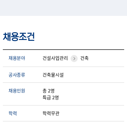
채용조건
채용분야
건설사업관리
건축
공사종류
건축물시설
채용인원
총 2명
특급 2명
학력
학력무관