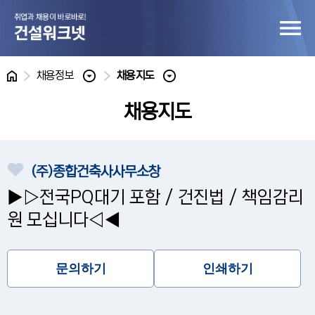
홈
채용정보
채용지도
채용지도
(주)종합건축사사무소창
▶▷전국PQ대기 포함 / 건진법 / 책임감리
원 모십니다◁◀
문의하기
인쇄하기