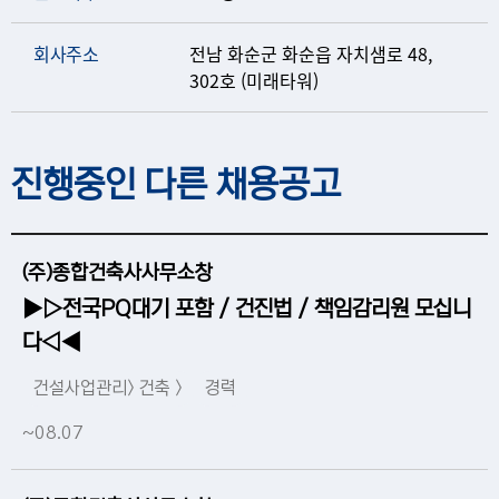
회사주소
전남 화순군 화순읍 자치샘로 48,
302호 (미래타워)
진행중인 다른 채용공고
(주)종합건축사사무소창
▶▷전국PQ대기 포함 / 건진법 / 책임감리원 모십니
다◁◀
건설사업관리> 건축 >
경력
~08.07