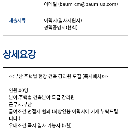
이메일 (baum-cm@baum-ua.com)
제출서류
이력서(입사지원서)
경력증명서(협회)
상세요강
상세요강
<<부산 주택법 현장 건축 감리원 모집 (즉시배치)>>
인원:00명
분야:주택법 건축분야 특급 감리원
근무지:부산
급여조건:면접시 협의 (희망연봉 이력서에 기재 부탁드립
니다.)
우대조건:즉시 입사 가능자 (5월)