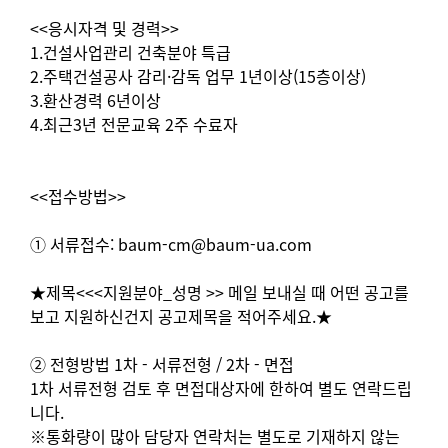
<<응시자격 및 경력>>
1.건설사업관리 건축분야 특급
2.주택건설공사 감리·감독 업무 1년이상(15층이상)
3.환산경력 6년이상
4.최근3년 전문교육 2주 수료자
<<접수방법>>
① 서류접수: baum-cm@baum-ua.com
★제목<<<지원분야_성명 >> 메일 보내실 때 어떤 공고를
보고 지원하신건지 공고제목을 적어주세요.★
② 전형방법 1차 - 서류전형 / 2차 - 면접
1차 서류전형 검토 후 면접대상자에 한하여 별도 연락드립
니다.
※통화량이 많아 담당자 연락처는 별도로 기재하지 않는