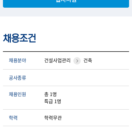
채용조건
채용분야
건설사업관리
건축
공사종류
채용인원
총 1명
특급 1명
학력
학력무관