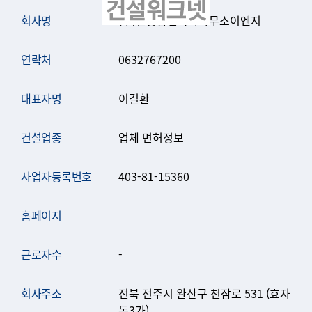
회사명
(주)길종합건축사사무소이엔지
연락처
0632767200
대표자명
이길환
건설업종
업체 면허정보
사업자등록번호
403-81-15360
홈페이지
근로자수
-
회사주소
전북 전주시 완산구 천잠로 531 (효자
동3가)