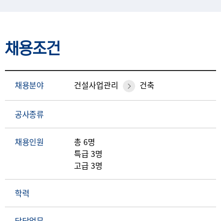
채용조건
채용분야
건설사업관리
건축
공사종류
채용인원
총 6명
특급 3명
고급 3명
학력
담당업무