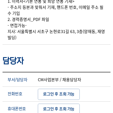
상세요강
1. 이력서<기본 연봉 및 희망 연봉 기재>
- 주소지 등본과 맞춰서 기재, 핸드폰 번호, 이메일 주소 필
수 기입
2. 경력증명서_PDF 파일
- 면접가능-
지사: 서울특별시 서초구 논현로31길 63, 3층(양재동, 재영
빌딩)
담당자
부서/담당자
CM사업본부 / 채용담당자
전화번호
로그인 후 조회 가능
휴대폰번호
로그인 후 조회 가능