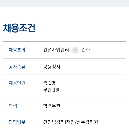
채용조건
채용분야
건설사업관리
건축
공사종류
공용청사
채용인원
총 1명
무관 1명
학력
학력무관
담당업무
건진법감리(책임/상주감리원)