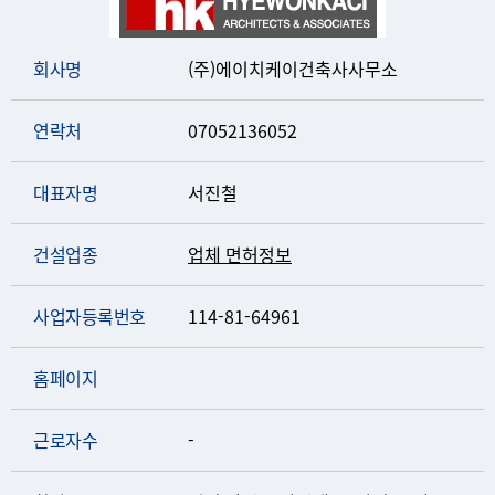
회사명
(주)에이치케이건축사사무소
연락처
07052136052
대표자명
서진철
건설업종
업체 면허정보
사업자등록번호
114-81-64961
홈페이지
근로자수
-