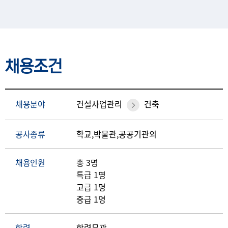
채용조건
채용분야
건설사업관리
건축
공사종류
학교,박물관,공공기관외
채용인원
총 3명
특급 1명
고급 1명
중급 1명
학력
학력무관