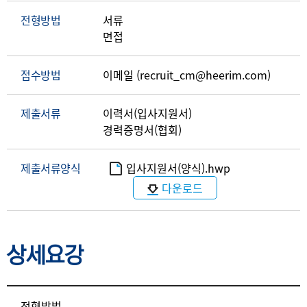
전형방법
서류
면접
접수방법
이메일 (recruit_cm@heerim.com)
제출서류
이력서(입사지원서)
경력증명서(협회)
제출서류양식
입사지원서(양식).hwp
다운로드
상세요강
상세요강
전형방법