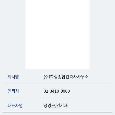
회사명
(주)희림종합건축사사무소
연락처
02-3410-9000
대표자명
정영균,권기재