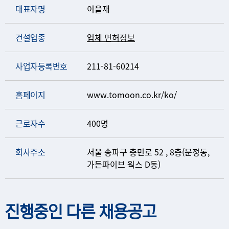
대표자명
이을재
건설업종
업체 면허정보
사업자등록번호
211-81-60214
홈페이지
www.tomoon.co.kr/ko/
근로자수
400명
회사주소
서울 송파구 충민로 52 , 8층(문정동,
가든파이브 웍스 D동)
진행중인 다른 채용공고