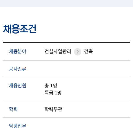
채용조건
채용분야
건설사업관리
건축
공사종류
채용인원
총 1명
특급 1명
학력
학력무관
담당업무