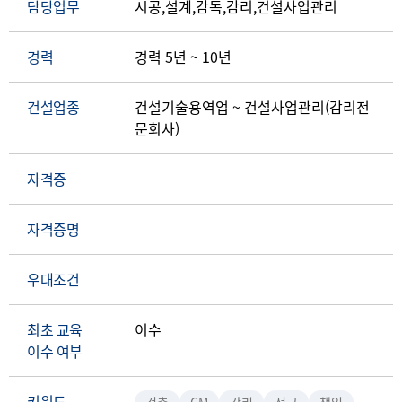
담당업무
시공,설계,감독,감리,건설사업관리
경력
경력 5년 ~ 10년
건설업종
건설기술용역업 ~ 건설사업관리(감리전
문회사)
자격증
자격증명
우대조건
최초 교육
이수
이수 여부
키워드