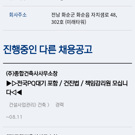
회사주소
전남 화순군 화순읍 자치샘로 48,
302호 (미래타워)
진행중인 다른 채용공고
(주)종합건축사사무소창
▶▷전국PQ대기 포함 / 건진법 / 책임감리원 모십니
다◁◀
건설사업관리> 건축 >
경력
~08.11