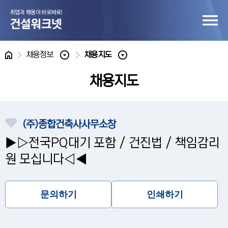
홈
채용정보
채용지도
채용지도
(주)종합건축사사무소창
▶▷전국PQ대기 포함 / 건진법 / 책임감리
원 모십니다◁◀
문의하기
인쇄하기