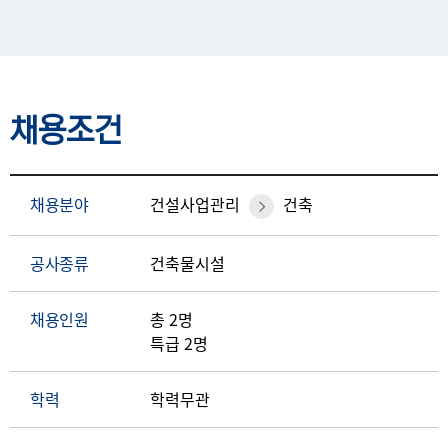
채용조건
채용분야
건설사업관리
건축
공사종류
건축물시설
채용인원
총 2명
특급 2명
학력
학력무관