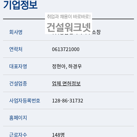
기업정보
회사명
(주)종합건축사사무소창
연락처
0613721000
대표자명
정현아, 하경우
건설업종
업체 면허정보
사업자등록번호
128-86-31732
홈페이지
근로자수
148명