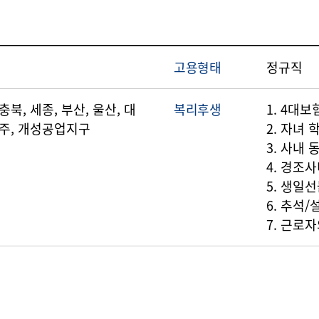
고용형태
정규직
 충북, 세종, 부산, 울산, 대
복리후생
1. 4대보
 제주, 개성공업지구
2. 자녀 
3. 사내
4. 경조
5. 생일
6. 추석
7. 근로