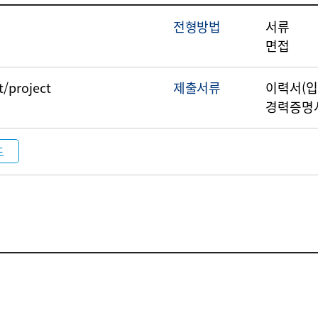
전형방법
서류
면접
t/project
제출서류
이력서(입
경력증명서
드