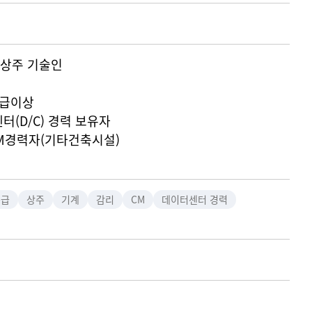
] 상주 기술인
고급이상
터(D/C) 경력 보유자
 CM경력자(기타건축시설)
특급
상주
기계
감리
CM
데이터센터 경력