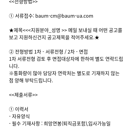
<<전형방법>>
① 서류접수: baum-cm@baum-ua.com
★제목<<<지원분야_성명 >> 메일 보내실 때 어떤 공고를
보고 지원하신건지 공고제목을 적어주세요.★
② 전형방법 1차 - 서류전형 / 2차 - 면접
1차 서류전형 검토 후 면접대상자에 한하여 별도 연락드립
니다.
※통화량이 많아 담당자 연락처는 별도로 기재하지 않는
점 양해 부탁드립니다.
<<제출서류>>
① 이력서
- 자유양식
- 필수 기재사항 : 희망연봉(퇴직금포함),입사가능일