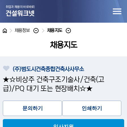
홈
채용정보
채용지도
채용지도
(주)범도시건축종합건축사사무소
★☆비상주 건축구조기술사/건축(고
급)/PQ 대기 또는 현장배치☆★
문의하기
인쇄하기
입사지원