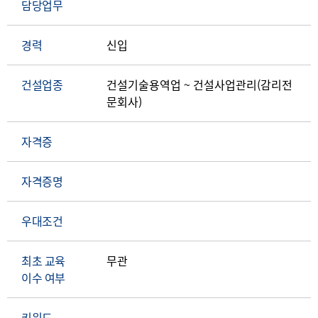
담당업무
경력
신입
건설업종
건설기술용역업 ~ 건설사업관리(감리전
문회사)
자격증
자격증명
우대조건
최초 교육
무관
이수 여부
키워드