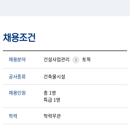
채용조건
채용분야
건설사업관리
토목
공사종류
건축물시설
채용인원
총 1명
특급 1명
학력
학력무관