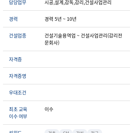
담당업무
시공,설계,감독,감리,건설사업관리
경력
경력 5년 ~ 10년
건설업종
건설기술용역업 ~ 건설사업관리(감리전
문회사)
자격증
자격증명
우대조건
최초 교육
이수
이수 여부
키워드