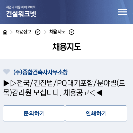
홈
채용정보
채용지도
채용지도
(주)종합건축사사무소창
▶▷전국/건진법/PQ대기포함/분야별(토
목)감리원 모십니다. 채용공고◁◀
문의하기
인쇄하기