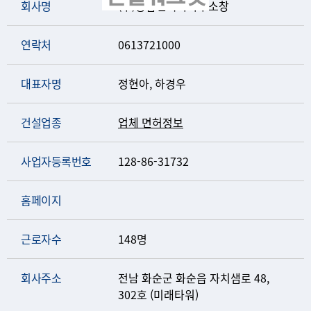
회사명
(주)종합건축사사무소창
연락처
0613721000
대표자명
정현아, 하경우
건설업종
업체 면허정보
사업자등록번호
128-86-31732
홈페이지
근로자수
148명
회사주소
전남 화순군 화순읍 자치샘로 48,
302호 (미래타워)