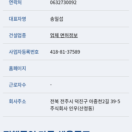
연락처
0632730092
대표자명
송일섭
건설업종
업체 면허정보
사업자등록번호
418-81-37589
홈페이지
근로자수
-
회사주소
전북 전주시 덕진구 아중천2길 39-5
주식회사 인우(산정동)