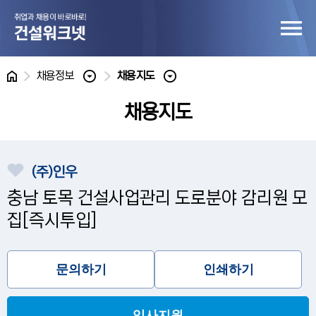
홈
채용정보
채용지도
채용지도
(주)인우
충남 토목 건설사업관리 도로분야 감리원 모
집[즉시투입]
문의하기
인쇄하기
입사지원