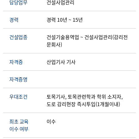
담당업무
건설사업관리
경력
경력 10년 ~ 15년
건설업종
건설기술용역업 ~ 건설사업관리(감리전
문회사)
자격증
산업기사 기사
자격증명
우대조건
토목기사, 토목관련학과 학위 소지자,
도로 감리현장 즉시투입(1개월이내)
최초 교육
이수
이수 여부