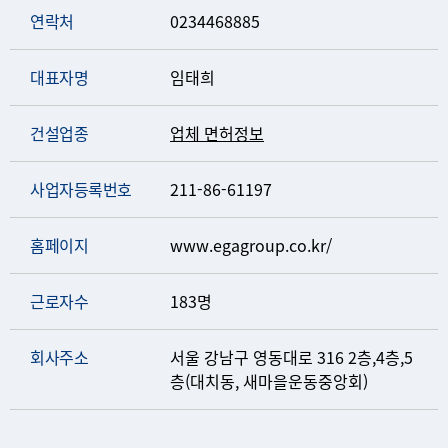
연락처
0234468885
대표자명
임태희
건설업종
업체 면허정보
사업자등록번호
211-86-61197
홈페이지
www.egagroup.co.kr/
근로자수
183명
회사주소
서울 강남구 영동대로 316 2층,4층,5
층(대치동, 새마을운동중앙회)