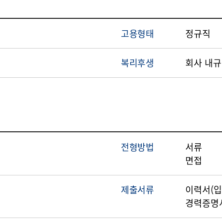
고용형태
정규직
복리후생
회사 내규
전형방법
서류
면접
제출서류
이력서(입
경력증명서