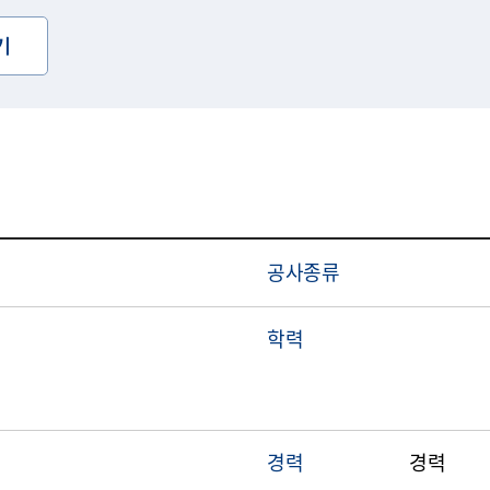
기
공사종류
학력
경력
경력