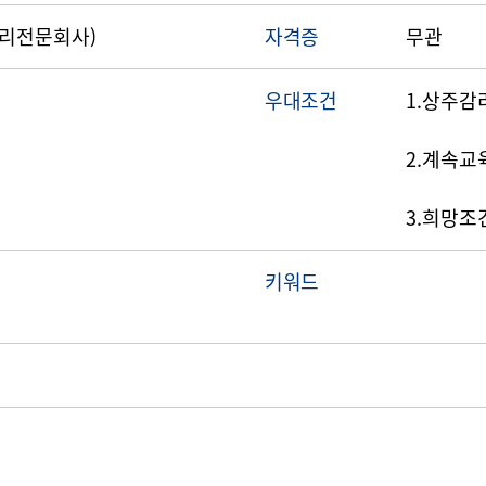
감리전문회사)
자격증
무관
우대조건
1.상주감
2.계속교
3.희망조
키워드