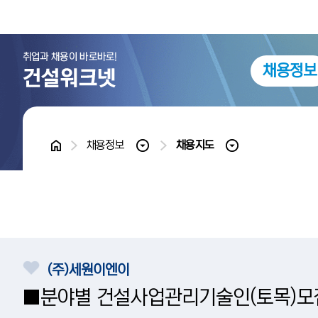
채용정보
홈
채용정보
채용지도
(주)세원이엔이
■분야별 건설사업관리기술인(토목)모