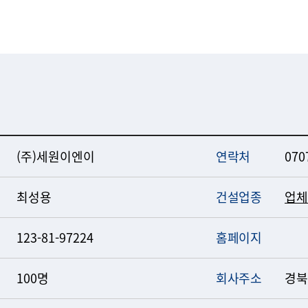
(주)세원이엔이
연락처
070
최성용
건설업종
업체
123-81-97224
홈페이지
100명
회사주소
경북