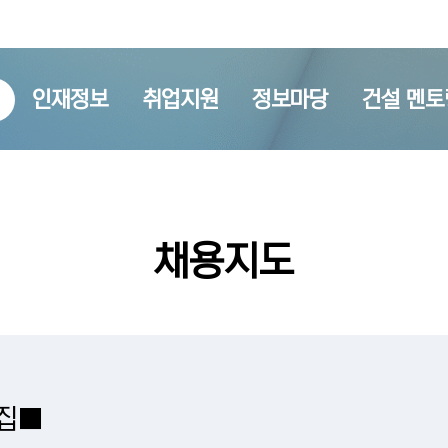
인재정보
취업지원
정보마당
건설 멘토
채용지도
집■