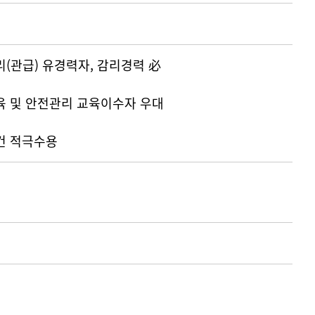
리(관급) 유경력자, 감리경력 必
육 및 안전관리 교육이수자 우대
건 적극수용