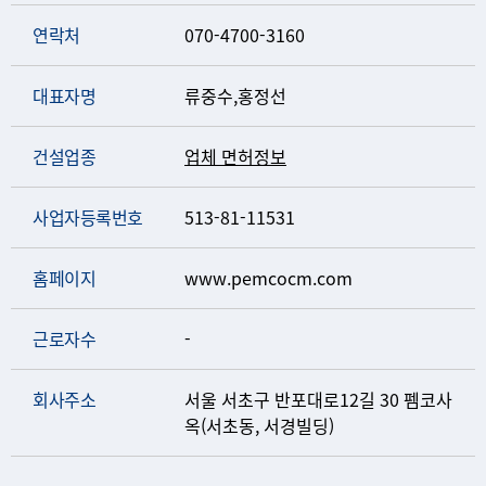
연락처
070-4700-3160
대표자명
류중수,홍정선
건설업종
업체 면허정보
사업자등록번호
513-81-11531
홈페이지
www.pemcocm.com
근로자수
-
회사주소
서울 서초구 반포대로12길 30 펨코사
옥(서초동, 서경빌딩)