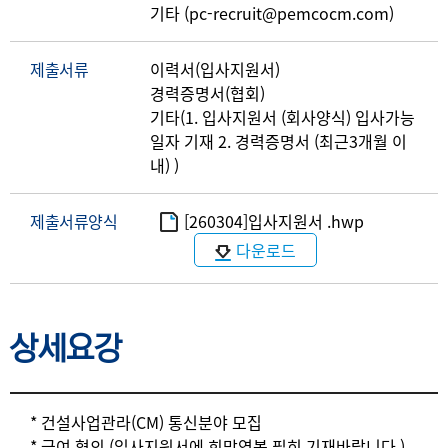
기타 (pc-recruit@pemcocm.com)
제출서류
이력서(입사지원서)
경력증명서(협회)
기타(1. 입사지원서 (회사양식) 입사가능
일자 기재 2. 경력증명서 (최근3개월 이
내) )
제출서류양식
[260304]입사지원서 .hwp
다운로드
상세요강
상세요강
* 건설사업관라(CM) 통신분야 모집
* 급여 협의.(입사지원서에 희망연봉 필히 기재바랍니다.)