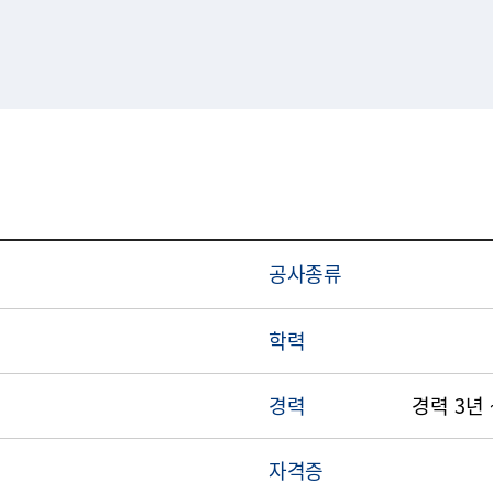
공사종류
학력
경력
경력 3년 
자격증