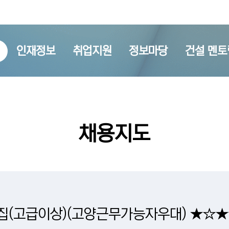
인재정보
취업지원
정보마당
건설 멘토
채용지도
집(고급이상)(고양근무가능자우대) ★☆