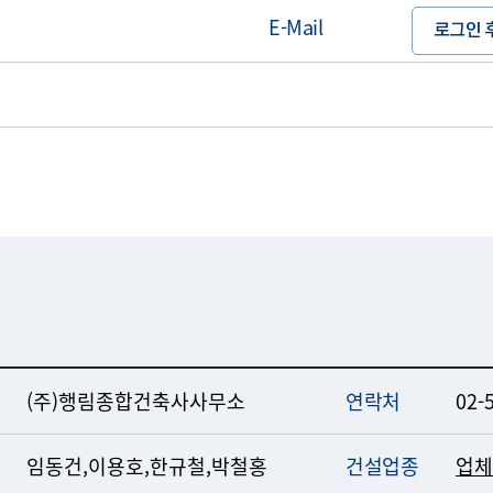
E-Mail
로그인 
(주)행림종합건축사사무소
연락처
02-
임동건,이용호,한규철,박철홍
건설업종
업체