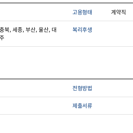
고용형태
계약직
 충북, 세종, 부산, 울산, 대
복리후생
제주
전형방법
제출서류