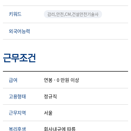
키워드
감리,안전,CM,건설안전기술사
외국어능력
근무조건
급여
연봉 - 0 만원 이상
고용형태
정규직
근무지역
서울
복리후생
회사내규에 따름