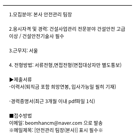
상세요강
1.모집분야: 본사 안전관리 팀장
2.응시자격 및 경력: 건설사업관리 전문분야 건설안전 고급
이상 / 건설안전기술사 필수
3.근무지: 서울
4. 전형방법: 서류전형,면접전형(면접대상자만 별도통보)
▶제출서류
-이력서(퇴직금 포함 희망연봉, 입사가능일 필히 기재)
-경력증명서(최근 3개월 이내 pdf파일 1식)
■접수방법
이메일: beomhancm@naver.com 으로 발송
※메일제목: [안전관리 팀장(본사)] 표시 필수※