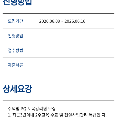
전형방법
모집기간
2026.06.09 ~ 2026.06.16
전형방법
접수방법
제출서류
상세요강
상세요강
주택법 PQ 토목감리원 모집
1. 최근3년이내 2주교육 수료 및 건설사업관리 특급인 자.