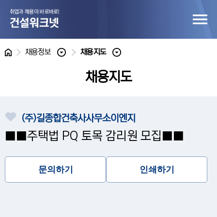
홈
채용정보
채용지도
채용지도
(주)길종합건축사사무소이엔지
■■주택법 PQ 토목 감리원 모집■■
문의하기
인쇄하기