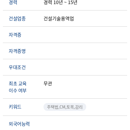
경력
경력 10년 ~ 15년
건설업종
건설기술용역업
자격증
자격증명
우대조건
최초 교육
무관
이수 여부
키워드
주택법,CM,토목,감리
외국어능력