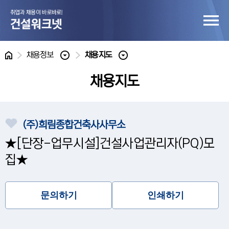
홈
채용정보
채용지도
채용지도
(주)희림종합건축사사무소
★[단장-업무시설]건설사업관리자(PQ)모
집★
문의하기
인쇄하기