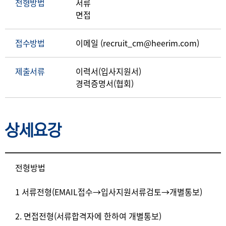
전형방법
서류
면접
접수방법
이메일 (recruit_cm@heerim.com)
제출서류
이력서(입사지원서)
경력증명서(협회)
상세요강
상세요강
전형방법
1 서류전형(EMAIL접수→입사지원서류검토→개별통보)
2. 면접전형(서류합격자에 한하여 개별통보)