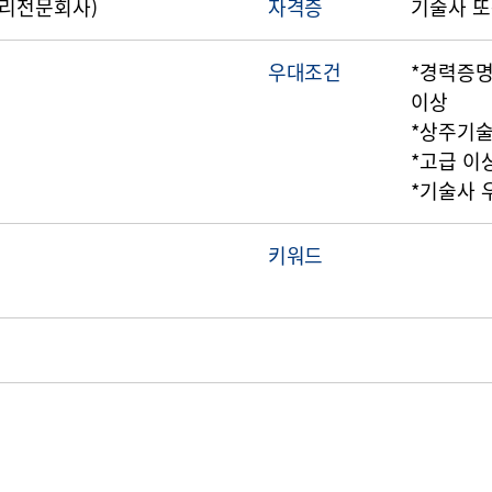
감리전문회사)
자격증
기술사 또
우대조건
*경력증명
이상
*상주기
*고급 이
*기술사 
키워드