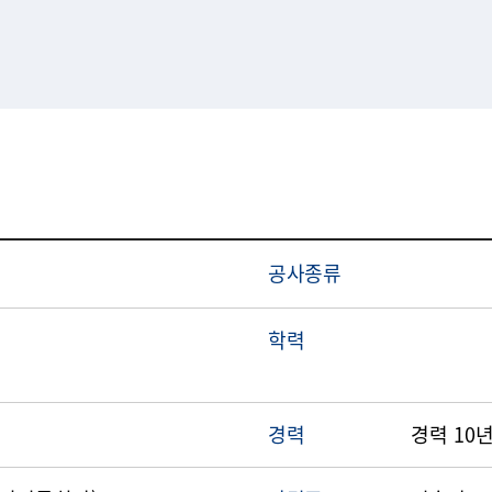
공사종류
학력
경력
경력 10년