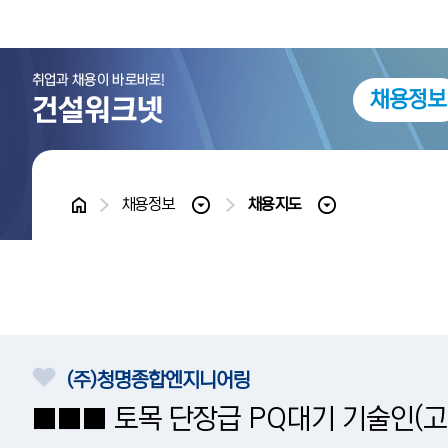
채용정보
홈
채용정보
채용지도
(주)청명종합엔지니어링
■■■ 토목 단장급 PQ대기 기술인(고