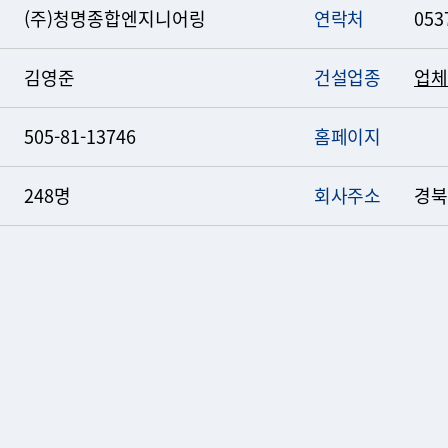
(주)청명종합엔지니어링
연락처
053
김영준
건설업종
업체
505-81-13746
홈페이지
248명
회사주소
경북