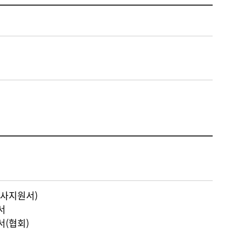
사지원서)
서
(협회)