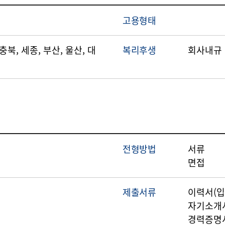
고용형태
 충북, 세종, 부산, 울산, 대
복리후생
회사내규
전형방법
서류
면접
제출서류
이력서(입
자기소개
경력증명서