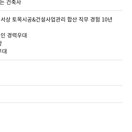
는 건축사
서상 토목시공&건설사업관리 합산 직무 경험 10년
술인 경력우대
상
우대