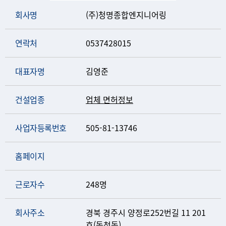
회사명
(주)청명종합엔지니어링
연락처
0537428015
대표자명
김영준
건설업종
업체 면허정보
사업자등록번호
505-81-13746
홈페이지
근로자수
248명
회사주소
경북 경주시 양정로252번길 11 201
호(동천동)