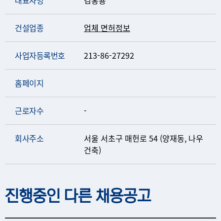
대표자명
김홍룡
건설업종
업체 면허정보
사업자등록번호
213-86-27292
홈페이지
근로자수
-
회사주소
서울 서초구 매헌로 54 (양재동, 나우
건축)
진행중인 다른 채용공고