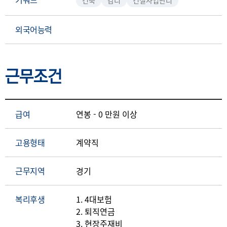
건축
감리
건설사업관리
외국어능력
근무조건
급여
연봉 - 0 만원 이상
고용형태
계약직
근무지역
경기
복리후생
1. 4대보험
2. 퇴직연금
3. 현장주재비