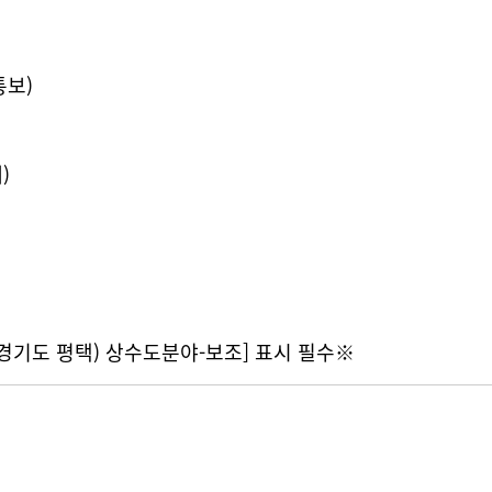
통보)
)
(경기도 평택) 상수도분야-보조] 표시 필수※