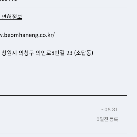
 면허정보
.beomhaneng.co.kr/
 창원시 의창구 의안로8번길 23 (소답동)
~08.31
0일전 등록