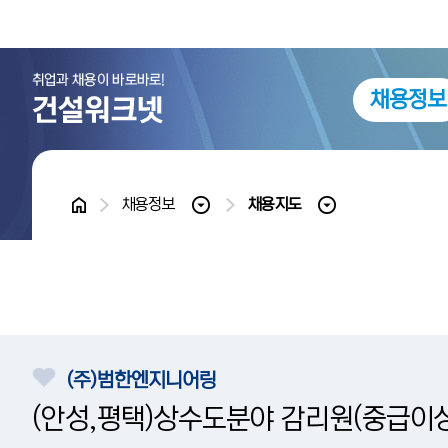
채용정보
홈
채용정보
채용지도
(주)범한엔지니어링
(안성,평택)상수도분야 감리원(중급이