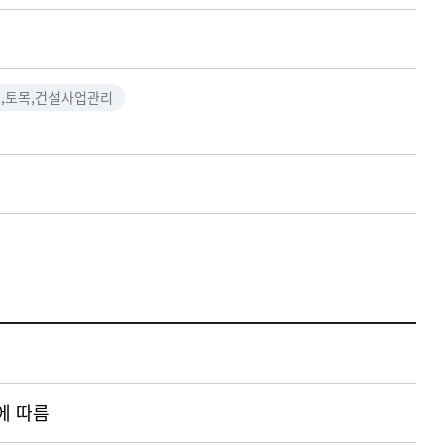
도,토목,건설사업관리
에 따름