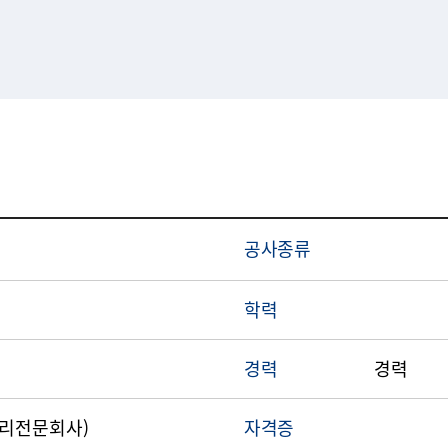
공사종류
학력
경력
경력
감리전문회사)
자격증