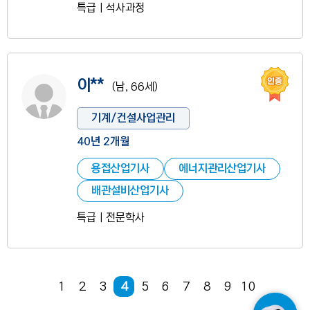
특급ㅣ석사과정
인증
사진 없음
이**
(남, 66세)
기계/건설사업관리
40년 2개월
용접산업기사
에너지관리산업기사
배관설비산업기사
특급ㅣ전문학사
현재 페이지
1
2
3
4
5
6
7
8
9
10