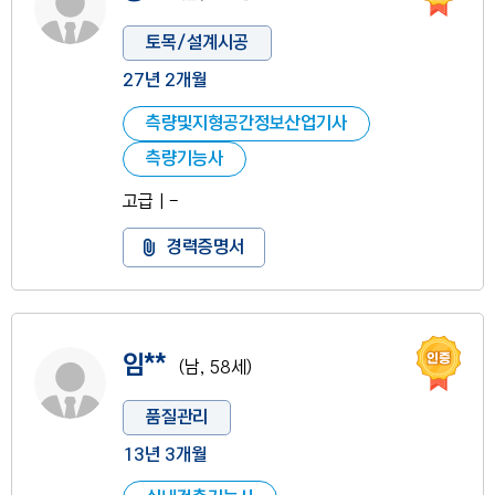
토목/설계시공
27년 2개월
측량및지형공간정보산업기사
측량기능사
고급ㅣ-
경력증명서 도움말
경력증명서
인증
사진 없음
임**
(남, 58세)
품질관리
13년 3개월