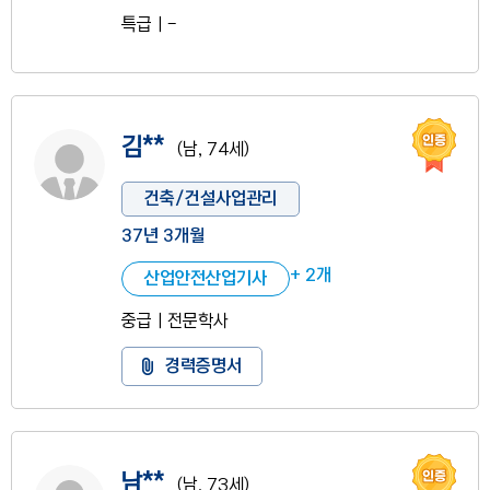
특급ㅣ-
인증
사진 없음
김**
(남, 74세)
건축/건설사업관리
37년 3개월
+ 2개
산업안전산업기사
중급ㅣ전문학사
경력증명서 도움말
경력증명서
인증
사진 없음
남**
(남, 73세)