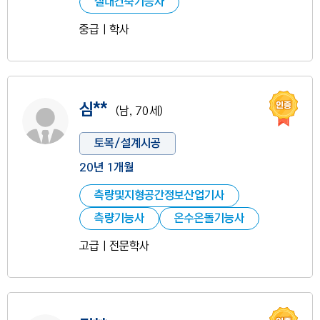
실내건축기능사
중급ㅣ학사
인증
사진 없음
심**
(남, 70세)
토목/설계시공
20년 1개월
측량및지형공간정보산업기사
측량기능사
온수온돌기능사
고급ㅣ전문학사
인증