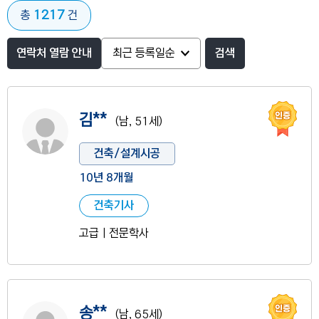
1217
총
건
연락처 열람 안내
검색
인증
사진 없음
김**
(남, 51세)
건축/설계시공
10년 8개월
건축기사
고급ㅣ전문학사
인증
사진 없음
송**
(남, 65세)