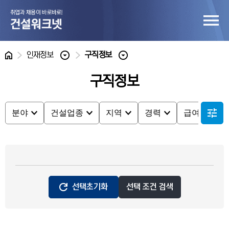
홈
인재정보
구직정보
구직정보
분야
건설업종
지역
경력
급여
분야
건설업종
지역
경력
급여
선택초기화
선택 조건 검색