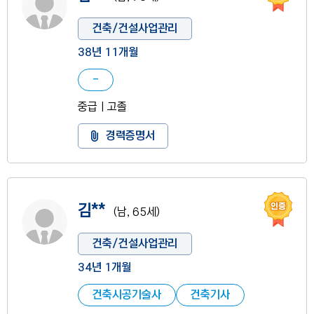
건축/건설사업관리
38년 11개월
-
중급ㅣ고졸
경력증명서 도움말
경력증명서
인증
사진 없음
김**
(남, 65세)
건축/건설사업관리
34년 1개월
건축시공기술사
건축기사