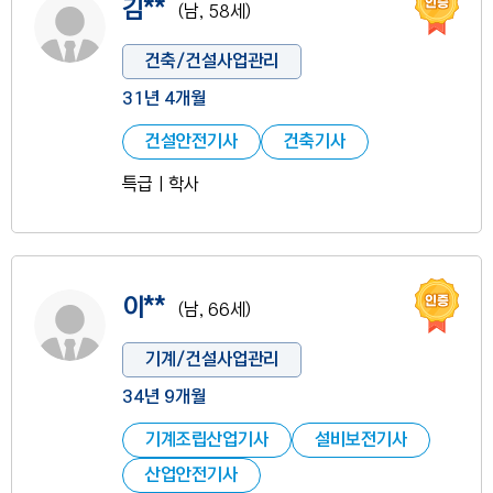
사진 없음
김**
(남, 58세)
건축/건설사업관리
31년 4개월
건설안전기사
건축기사
특급ㅣ학사
인증
사진 없음
이**
(남, 66세)
기계/건설사업관리
34년 9개월
기계조립산업기사
설비보전기사
산업안전기사