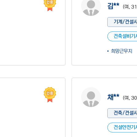
김**
(여, 3
기계/건설
건축설비기
희망근무지
인증 도움말
사진 없음
채**
(여, 3
건축/건설
건설안전기