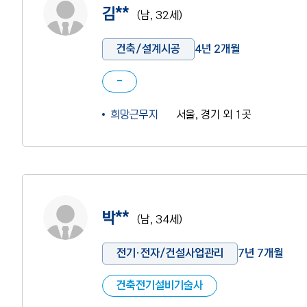
김**
(남, 32세)
건축/설계시공
4년 2개월
-
희망근무지
서울, 경기 외 1곳
사진 없음
박**
(남, 34세)
전기·전자/건설사업관리
7년 7개월
건축전기설비기술사