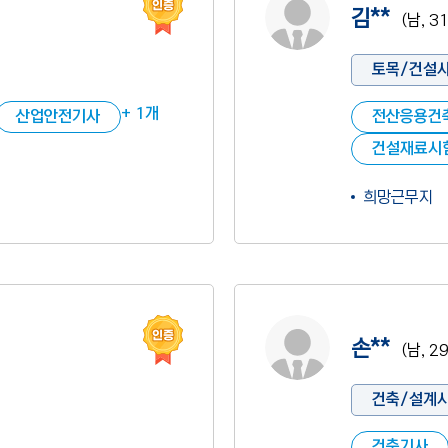
김**
(남, 3
토목/건설
+ 1개
산업안전기사
전산응용건
건설재료시
희망근무지
인증 도움말
사진 없음
손**
(남, 2
건축/설계
건축기사