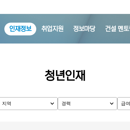
인재정보
취업지원
정보마당
건설 멘토
청년인재
지역
경력
급
지역
경력
급