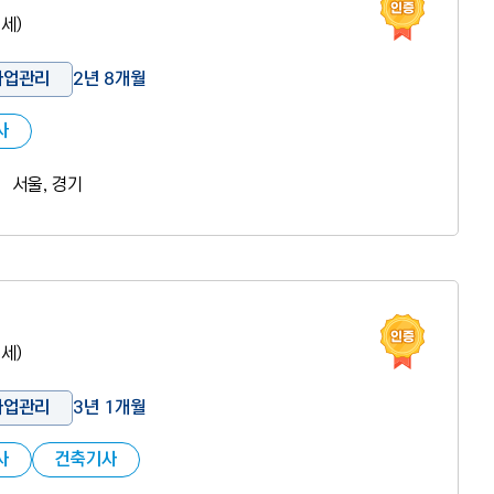
1세)
사업관리
2년 8개월
사
서울, 경기
인증 도움
0세)
사업관리
3년 1개월
사
건축기사