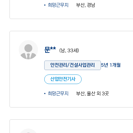
희망근무지
부산, 경남
사진 없음
문**
(남, 33세)
안전관리/건설사업관리
5년 1개월
산업안전기사
희망근무지
부산, 울산 외 3곳
사진 없음