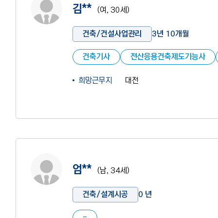
김**
(여, 30세)
건축/건설사업관리
3년 10개월
건축기사
전산응용건축제도기능사
희망근무지
대전
사진 없음
엄**
(남, 34세)
건축/설계시공
0 년
-