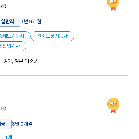
1세)
사업관리
1년 9개월
축제도기능사
건축도장기능사
험산업기사
경기, 일본 외 2곳
인증 도움
9세)
시공
3년 0개월
+ 1개