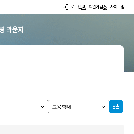
로그인
회원가입
사이트맵
링 라운지
여
고용형태
여
고용형태