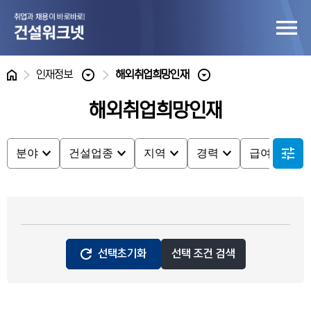
홈
인재정보
해외취업희망인재
해외취업희망인재
분야
건설업종
지역
경력
급여
분야
건설업종
지역
경력
급여
선택초기화
선택 조건 검색