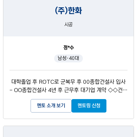
(주)한화
시공
정*수
남성·40대
대학졸업 후 ROTC로 군복무 후 00종합건설사 입사
- OO종합건설사 4년 후 근무후 대기업 계약 ◇◇건설
사로 이직 후 현재 본사 팀장으로 재직 中 - 26살부터
멘토 소개 보기
멘토링 신청
시작하여 현재까지 약21년간 건설업 재직 중으로, 남
들보다 이른 나이에 취업을 하다보니 나이에 비해서
많은 실무경험을 함