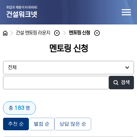
홈
건설 멘토링 라운지
멘토링 신청
멘토링 신청
검색
183
총
명
추천 순
별점 순
상담 많은 순