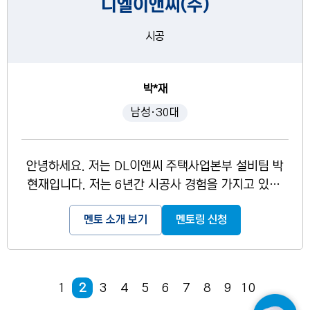
디엘이앤씨(주)
시공
박*재
남성·30대
안녕하세요. 저는 DL이앤씨 주택사업본부 설비팀 박
현재입니다. 저는 6년간 시공사 경험을 가지고 있고,
현재 고양시 내 국가시범도시재생혁신지구 현장의 기
멘토 소개 보기
멘토링 신청
계담당으로 재직 중입니다. 유년 시절 건설에 관심이
많아 학, 석사분야 건축설비학과로 학위 취득하였습니
다. 그 외 학부시절 동아리 회장, 중앙일보 인턴, ROT
C 임원 등 다방면에서 대외활동을 통해 경험과 사회성
1
2
3
4
5
6
7
8
9
10
을 키웠습니다. 졸업 후 ROTC 임관하여 2년 4개월