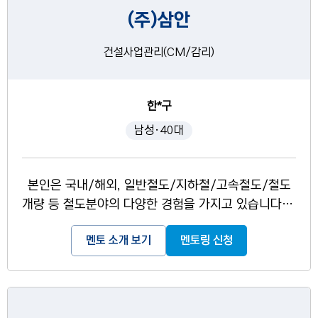
(주)삼안
건설사업관리(CM/감리)
한*구
남성·40대
본인은 국내/해외, 일반철도/지하철/고속철도/철도
개량 등 철도분야의 다양한 경험을 가지고 있습니다. -
자격사항 : 토목시공기술사, 산업안전지도사(건설안
멘토 소개 보기
멘토링 신청
전), FIDIC(국제표준계약), PPP(민간투자사업)