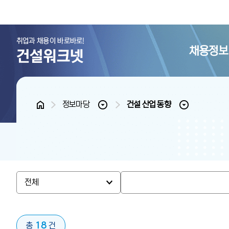
채용정보
홈
정보마당
건설 산업 동향
18
총
건