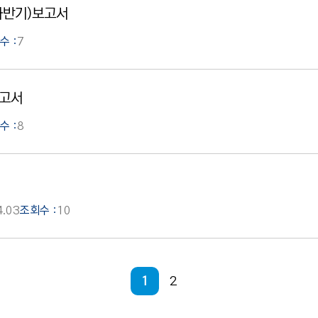
하반기)보고서
수 :
7
보고서
수 :
8
4.03
조회수 :
10
현재 페이지
1
2