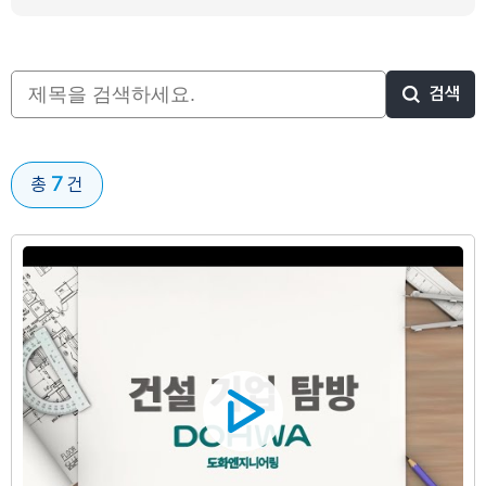
검색
7
총
건